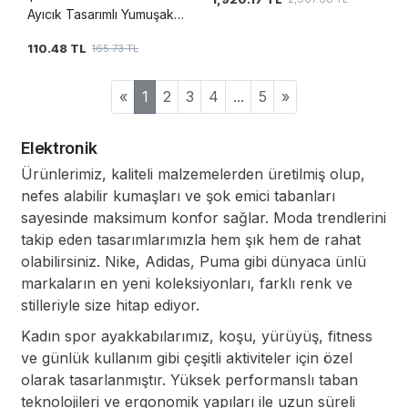
Ayıcık Tasarımlı Yumuşak
Silikon Kamera Korumalı
110.48 TL
165.73 TL
Ayıcıklı Kılıf
«
1
2
3
4
...
5
»
Elektronik
Ürünlerimiz, kaliteli malzemelerden üretilmiş olup,
nefes alabilir kumaşları ve şok emici tabanları
sayesinde maksimum konfor sağlar. Moda trendlerini
takip eden tasarımlarımızla hem şık hem de rahat
olabilirsiniz. Nike, Adidas, Puma gibi dünyaca ünlü
markaların en yeni koleksiyonları, farklı renk ve
stilleriyle size hitap ediyor.
Kadın spor ayakkabılarımız, koşu, yürüyüş, fitness
ve günlük kullanım gibi çeşitli aktiviteler için özel
olarak tasarlanmıştır. Yüksek performanslı taban
teknolojileri ve ergonomik yapıları ile uzun süreli