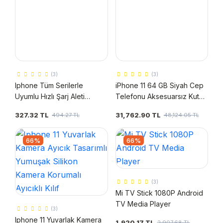
(3)
(3)
Iphone Tüm Serilerle
iPhone 11 64 GB Siyah Cep
Uyumlu Hızlı Şarj Aleti
Telefonu Aksesuarsız Kutu
Adaptör Kablo Plus 6 7 8 X
(Apple Türkiye Garantili)
327.32 TL
31,762.90 TL
494.27 TL
48,124.05 TL
11 12 13 14 Pro Max
66%
66%
(3)
Mi TV Stick 1080P Android
TV Media Player
(3)
Iphone 11 Yuvarlak Kamera
1,920.17 TL
2,907.68 TL