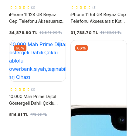
(3)
(3)
iPhone 11 128 GB Beyaz
iPhone 11 64 GB Beyaz Cep
Cep Telefonu Aksesuarsız
Telefonu Aksesuarsız Kutu
Kutu (Apple Türkiye
(Apple Türkiye Garantili)
34,878.80 TL
31,788.70 TL
52,845.00 TL
48,163.05 TL
Garantili)
66%
66%
(3)
10.000 Mah Prime Dijital
Göstergeli Dahili Çoklu
Kablolu
514.61 TL
778.05 TL
Powerbank,siyah,taşınabilir
Şarj Cihazı