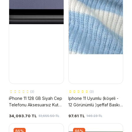
(3)
(3)
iPhone 11 128 GB Siyah Cep
Iphone 11 Uyumlu (köşeli -
Telefonu Aksesuarsız Kutu
12 Görünümlü )şeffaf Baskı
(Apple Türkiye Garantili)
Desenli Silikon Kılıf
34,093.70 TL
97.61 TL
51,655.50 TL
146.23 TL
66%
66%