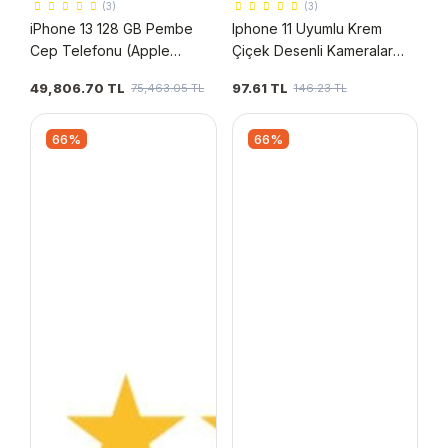
(3)
(3)
iPhone 13 128 GB Pembe
Iphone 11 Uyumlu Krem
Cep Telefonu (Apple
Çiçek Desenli Kameralar
Türkiye Garantili)
Korumalı Kılıf
49,806.70 TL
97.61 TL
75,463.05 TL
146.23 TL
66%
66%