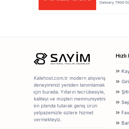
Delivery TR00 0
Hızlı
Kay
Kalehost.com.tr modern alışveriş
Gir
deneyiminizi yeniden tanımlamak
için burada. Yılların tecrübesiyle,
Şif
kaliteyi ve müşteri memnuniyetini
Se
ön planda tutarak geniş ürün
yelpazemizle sizlere hizmet
Fav
vermekteyiz.
Ban