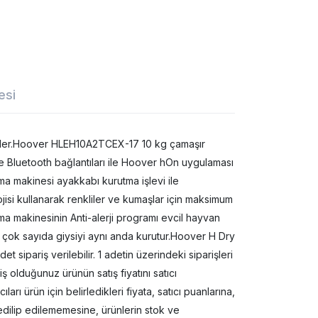
esi
 eder.Hoover HLEH10A2TCEX-17 10 kg çamaşır
 ve Bluetooth bağlantıları ile Hoover hOn uygulaması
a makinesi ayakkabı kurutma işlevi ile
jisi kullanarak renkliler ve kumaşlar için maksimum
ma makinesinin Anti-alerji programı evcil hayvan
ile çok sayıda giysiyi aynı anda kurutur.Hoover H Dry
sipariş verilebilir. 1 adetin üzerindeki siparişleri
 olduğunuz ürünün satış fiyatını satıcı
ıları ürün için belirledikleri fiyata, satıcı puanlarına,
edilip edilememesine, ürünlerin stok ve