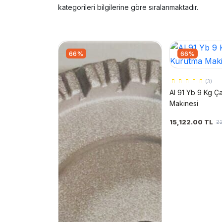
kategorileri bilgilerine göre sıralanmaktadır.
66%
66%
(3)
Al 91 Yb 9 Kg Ç
Makinesi
15,122.00 TL
22