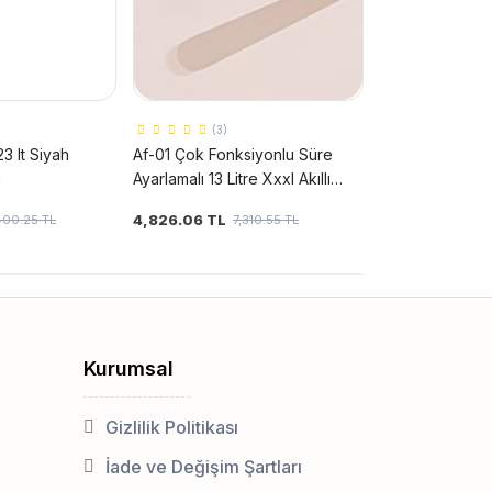
(3)
 lt Siyah
Af-01 Çok Fonksiyonlu Süre
n
Ayarlamalı 13 Litre Xxxl Akıllı
Fırın Airfryer
4,826.06 TL
400.25 TL
7,310.55 TL
Kurumsal
Gizlilik Politikası
İade ve Değişim Şartları