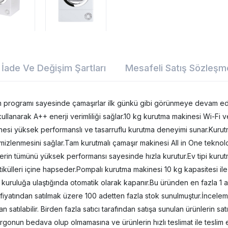
İade Ve Değişim Şartları
Mesafeli Satış Sözleşm
kım programı sayesinde çamaşırlar ilk günkü gibi görünmeye devam
kullanarak A++ enerji verimliliği sağlar.10 kg kurutma makinesi Wi-Fi
nesi yüksek performanslı ve tasarruflu kurutma deneyimi sunar.Kurutm
mizlenmesini sağlar.Tam kurutmalı çamaşır makinesi All in One teknolo
lerin tümünü yüksek performansı sayesinde hızla kurutur.Ev tipi kurut
partikülleri içine hapseder.Pompalı kurutma makinesi 10 kg kapasitesi 
uruluğa ulaştığında otomatik olarak kapanır.Bu üründen en fazla 1 adet 
fiyatından satılmak üzere 100 adetten fazla stok sunulmuştur.İncelemiş
 satılabilir. Birden fazla satıcı tarafından satışa sunulan ürünlerin satıc
argonun bedava olup olmamasına ve ürünlerin hızlı teslimat ile teslim 