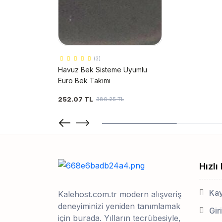
(3)
0 Kg NFC
Havuz Bek Sisteme Uyumlu
ma Makinesi
Euro Bek Takımı
252.07 TL
,182.50 TL
380.25 TL
Hızlı
Kay
Kalehost.com.tr modern alışveriş
deneyiminizi yeniden tanımlamak
Gir
için burada. Yılların tecrübesiyle,