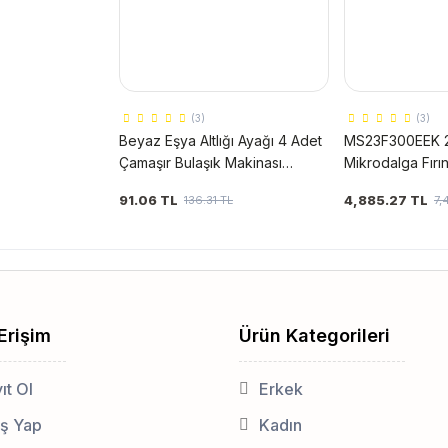
(3)
(3)
Beyaz Eşya Altlığı Ayağı 4 Adet
MS23F300EEK 23
Çamaşır Bulaşık Makinası
Mikrodalga Fırı
Buzdolabı Yükseltici Titreşim
91.06 TL
4,885.27 TL
136.31 TL
7,
Önleyici
 Erişim
Ürün Kategorileri
ıt Ol
Erkek
iş Yap
Kadın