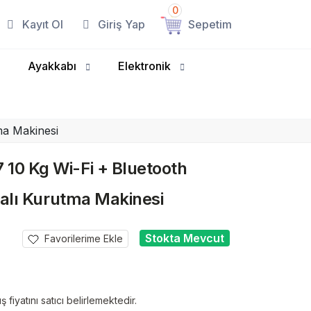
0
Kayıt Ol
Giriş Yap
Sepetim
Ayakkabı
Elektronik
ma Makinesi
0 Kg Wi-Fi + Bluetooth
palı Kurutma Makinesi
Stokta Mevcut
Favorilerime Ekle
fiyatını satıcı belirlemektedir.