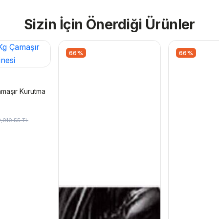
Sizin İçin Önerdiği Ürünler
66%
66%
amaşır Kurutma
,910.55 TL