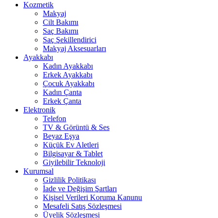
Kozmetik
Makyaj
Cilt Bakımı
Saç Bakımı
Saç Şekillendirici
Makyaj Aksesuarları
Ayakkabı
Kadın Ayakkabı
Erkek Ayakkabı
Çocuk Ayakkabı
Kadın Çanta
Erkek Çanta
Elektronik
Telefon
TV & Görüntü & Ses
Beyaz Eşya
Küçük Ev Aletleri
Bilgisayar & Tablet
Giyilebilir Teknoloji
Kurumsal
Gizlilik Politikası
İade ve Değişim Şartları
Kişisel Verileri Koruma Kanunu
Mesafeli Satış Sözleşmesi
Üyelik Sözleşmesi