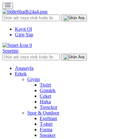
Kayıt Ol
Giriş Yap
0
Sepetim
Anasayfa
Erkek
Giyim
Tişört
Gömlek
Ceket
Hırka
Trençkot
Spor & Outdoor
Eşofman
T-shirt
Forma
Sneaker