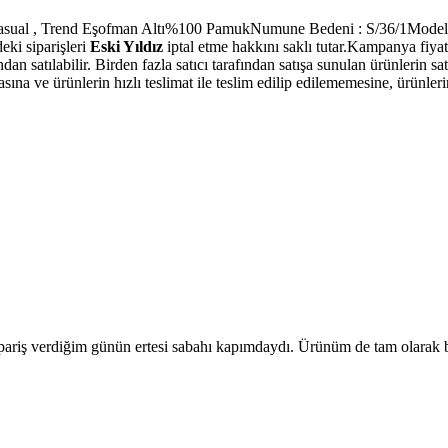
im , Casual , Trend Eşofman Altı%100 PamukNumune Bedeni : S/36/1Modeli
eki siparişleri
Eski Yıldız
iptal etme hakkını saklı tutar.Kampanya fiya
n satılabilir. Birden fazla satıcı tarafından satışa sunulan ürünlerin satıc
 ve ürünlerin hızlı teslimat ile teslim edilip edilememesine, ürünlerin 
. Sipariş verdiğim günün ertesi sabahı kapımdaydı. Ürünüm de tam olara