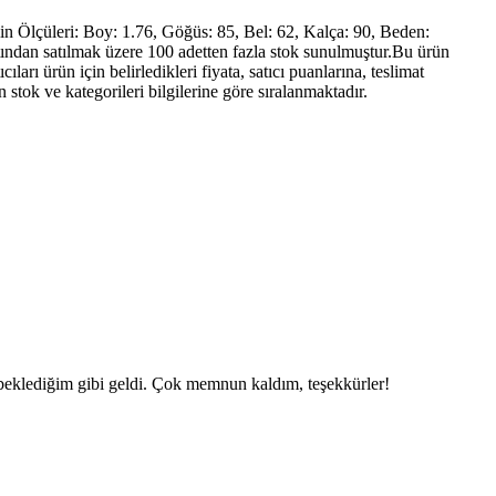
n Ölçüleri: Boy: 1.76, Göğüs: 85, Bel: 62, Kalça: 90, Beden:
tından satılmak üzere 100 adetten fazla stok sunulmuştur.Bu ürün
ıları ürün için belirledikleri fiyata, satıcı puanlarına, teslimat
stok ve kategorileri bilgilerine göre sıralanmaktadır.
k beklediğim gibi geldi. Çok memnun kaldım, teşekkürler!