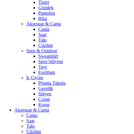
Tişört
Gömlek
Pantolon
Bluz
Aksesuar & Çanta
Çanta
Saat
Takı
Cüzdan
Spor & Outdoor
Sweatshirt
Spor Sütyeni
Tayt
Eşofman
İç Giyim
Pijama Takımı
Gecelik
Sütyen
Çorap
Korse
Aksesuar & Çanta
Çanta
Saat
Takı
Cüzdan