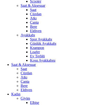
Scooter
Saat & Aksesuar
Saat
Cüzdan
Atkı
Çanta
Bere
Eldiven
Ayakkabı
Spor Ayakkabı
Günlük Ayakkabı
Krampon
Loafer
Ev Terliği
Koşu Ayakkabısı
Saat & Aksesuar
Saat
Cüzdan
Atkı
Çanta
Bere
Eldiven
Kadın
Giyim
Elbise